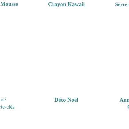
 Mousse
Crayon Kawaii
Serre-
mé 
Déco Noël
Ann
te-clés